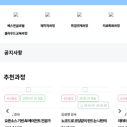
베스핀글로벌
재직자과정
취업연계과정
의료특화과정
클라우드교육과정
공지사항
추천과정
승인필요
2026.03.30 오픈
승인필요
26.05.30 종료
승인
26.04.01~26.05.08
안대혁 강사
김성영 강사
배종혁
오픈소스 기반 AI 에이전트 전문가
노코드로 코딩없이 만드는 나만의
데이터