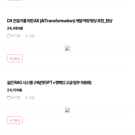
DX 전문가를 위한 AX (AITransformation) 개발 역량 향상 과정_향상
26,480원
무기한
0강
승인필요
실전 RAG 시스템 구축(챗GPT+랭체인 고급 업무 자동화)
24,100원
무기한
0강
승인필요