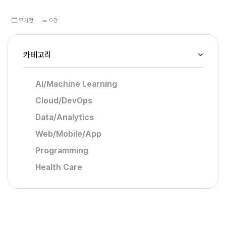
무기한
0강
카테고리
AI/Machine Learning
Cloud/DevOps
Data/Analytics
Web/Mobile/App
Programming
Health Care