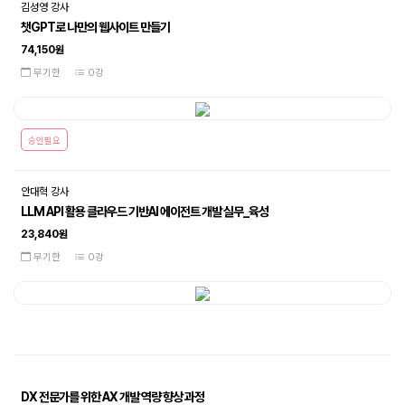
김성영 강사
챗GPT로 나만의 웹사이트 만들기
74,150원
무기한
0강
승인필요
안대혁 강사
LLM API 활용 클라우드 기반AI 에이전트 개발 실무_육성
23,840원
무기한
0강
DX 전문가를 위한 AX 개발 역량 향상 과정