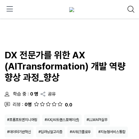
DX 전문가를 위한 AX
(AITransformation) 개발 역량
향상 과정_향상
학습 중 :
0 명
공유
리뷰 :
0명
0.0
#프롬프트엔지니어링
#AX(AI트랜스포메이션)
#LLMAPI실무
#데이터기반혁신
#딥러닝알고리즘
#AI워크플로우
#지능형서비스통합