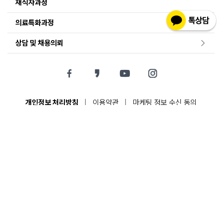
재직자과정
의료특화과정
상담 및 채용의뢰
개인정보 처리방침
|
이용약관
|
마케팅 정보 수신 동의
회사명 : 비트컴퓨터
대표자명 : 조현정, 전진옥
주소 : 서울특별시 서초구 서초대로 74길 33
사업자 번호 : 220-81-29726
연락처 :
02-3486-3456
이메일 :
job@bit.kr
패밀리 사이트