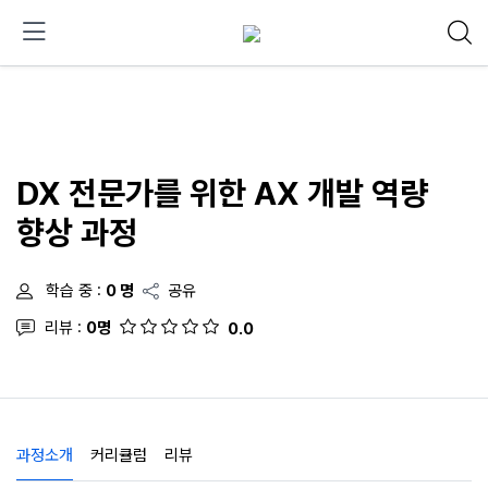
DX 전문가를 위한 AX 개발 역량
향상 과정
학습 중 :
0 명
공유
리뷰 :
0명
0.0
과정소개
커리큘럼
리뷰