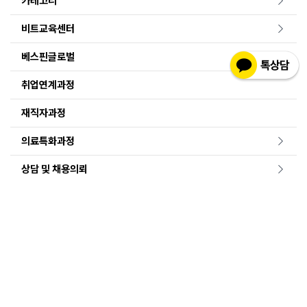
카테고리
비트교육센터
베스핀글로벌
취업연계과정
재직자과정
의료특화과정
상담 및 채용의뢰
개인정보 처리방침
|
이용약관
|
마케팅 정보 수신 동의
회사명 : 비트컴퓨터
대표자명 : 조현정, 전진옥
주소 : 서울특별시 서초구 서초대로 74길 33