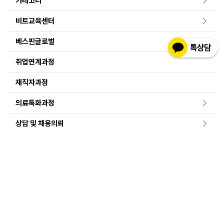
카테고리
비트교육센터
베스핀글로벌
취업연계과정
재직자과정
의료특화과정
상담 및 채용의뢰
개인정보 처리방침
|
이용약관
|
마케팅 정보 수신 동의
회사명 : 비트컴퓨터
대표자명 : 조현정, 전진옥
주소 : 서울특별시 서초구 서초대로 74길 33