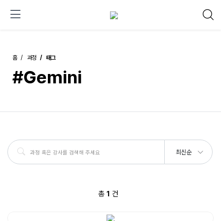
홈
과정
태그
#Gemini
최신순
총
1
건