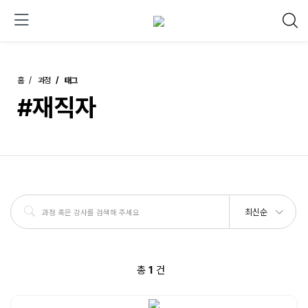
홈
과정
태그
#재직자
최신순
총
1
건