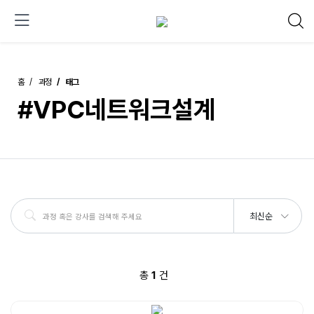
홈
과정
태그
#VPC네트워크설계
최신순
총
1
건