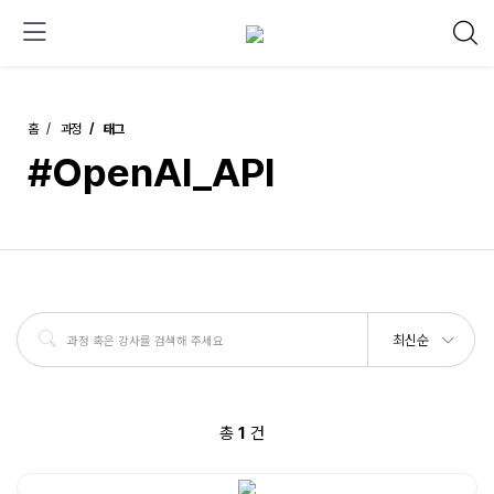
홈
과정
태그
#OpenAI_API
최신순
총
1
건