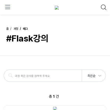
홈
과정
태그
#Flask강의
최신순
총
1
건