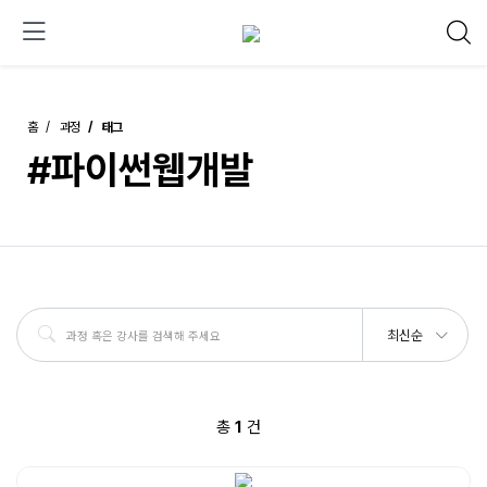
홈
과정
태그
#파이썬웹개발
최신순
총
1
건