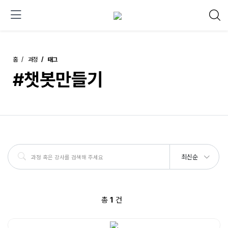
홈
과정
태그
#챗봇만들기
최신순
총
1
건