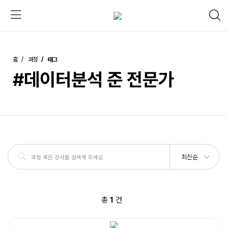
홈
과정
태그
#데이터분석 준 전문가
최신순
총
1
건