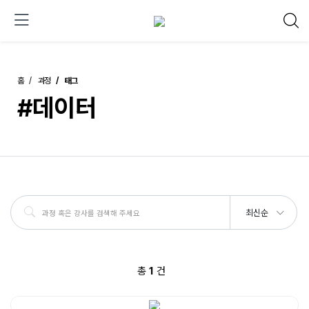
홈
과정
태그
#데이터
최신순
총
1
건